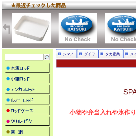
シマノ
ダイワ
タカ産業
メ
SP
小物や弁当入れや氷作