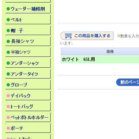
※
数量を入力
います。
規格
ホワイト 65L用