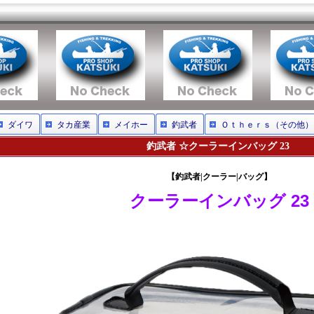
ダイワ
タカ産業
メイホー
釣武者
Ｏｔｈｅｒｓ（その他）
釣武者 ☆クーラーインバッグ 23
【釣武者|クーラー|バッグ】
クーラーインバッグ 23