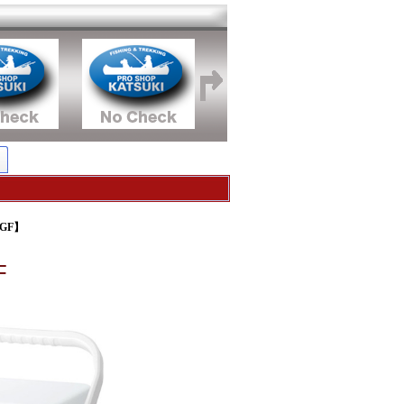
 GF】
F