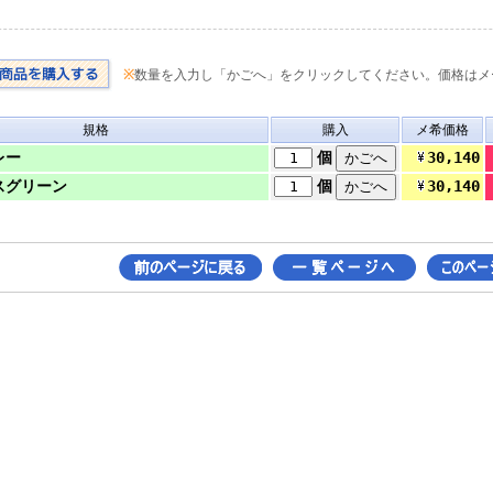
※
数量を入力し「かごへ」をクリックしてください。価格はメ
規格
購入
メ希価格
30,140
グレー
個
30,140
 モスグリーン
個