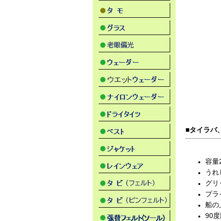
■タイラバ
容量
うれ
グリ
プラ
船の
90