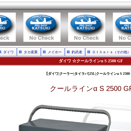
ダイワ
タカ産業
メイホー
釣武者
Ｏｔｈｅｒｓ（その他）
ダイワ ☆クールラインα S 2500 GF
【ダイワ|クーラー|タイラバ|25L|クールラインα S 2500
クールラインα S 2500 G