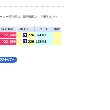
ーカー希望価格、販売価格とも消費税を含んで
販売価格
ポイント
コード
備考
22,600
226
324342
22,600
226
263491