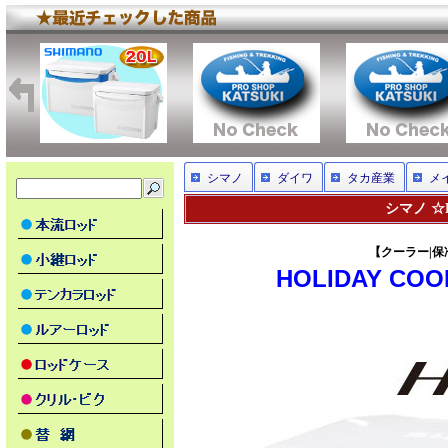
シマノ
ダイワ
タカ産業
メ
シマノ ☆H
【クーラー|保冷|
HOLIDAY CO