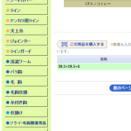
CPスノコトレー
※
数量を入力
います。
規格
39.5×19.5×4