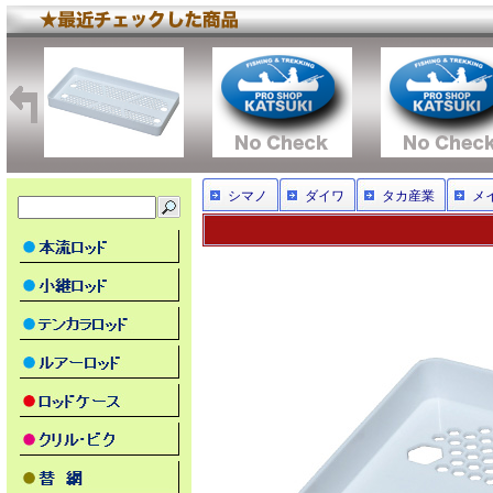
シマノ
ダイワ
タカ産業
メ