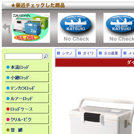
シマノ
ダイワ
タカ産業
メ
ダイ