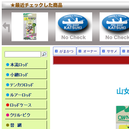
がまかつ
オーナー
ササメ
山女