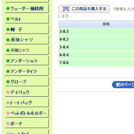
※
数量を入力
います。
規格
3-0.3
4-0.3
5-0.4
6-0.4
7-0.6