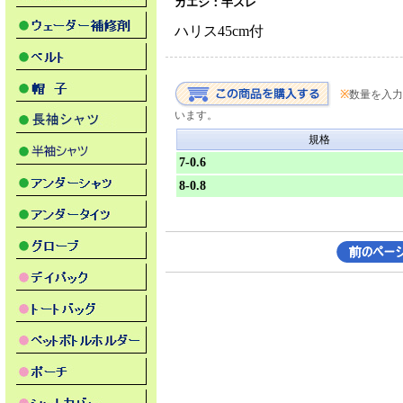
カエシ：半スレ
ハリス45cm付
※
数量を入力
います。
規格
7-0.6
8-0.8