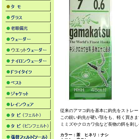
従来のアマコ鈎を基本に鈎先をストレー
この鋭い鈎先が硬い顎をも、軽く買きま
ミミズやクロカワ虫など長物の餌を刺し
カラー：茶 ヒネリ：ナシ