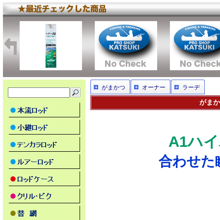
がまかつ
オーナー
ラーヂ
がまか
A1ハイ
合わせた