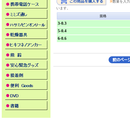
※
数量を入力
います。
規格
3-0.3
5-0.4
6-0.6