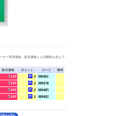
ーカー希望価格、販売価格とも消費税を含んで
販売価格
ポイント
コード
備考
247
2
309461
247
2
309478
247
2
309485
247
2
309492