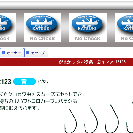
オーナー
カツイチ
がまかつ ☆バラ鈎 新ヤマメ 12123