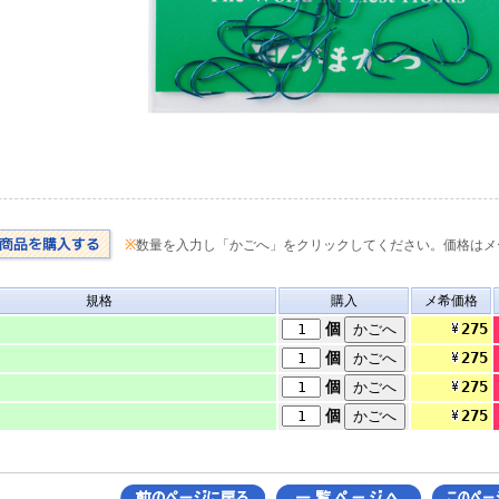
※
数量を入力し「かごへ」をクリックしてください。価格はメ
規格
購入
メ希価格
275
個
275
個
275
個
275
個