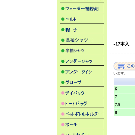
17本入
●
います。
6
7
7.5
8