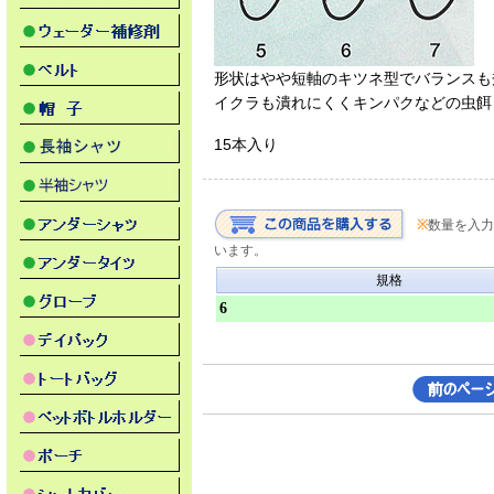
形状はやや短軸
のキツネ型でバランスも
イクラも潰れにくくキンパクなどの虫餌
15本入り
※
数量を入力
います。
規格
6