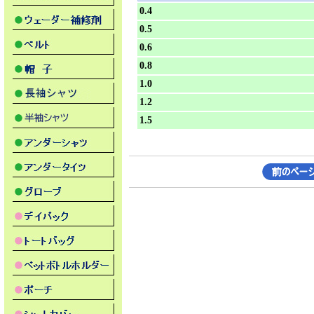
0.4
0.5
0.6
0.8
1.0
1.2
1.5