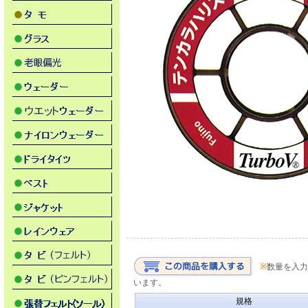
※
数量を入力
います。
規格