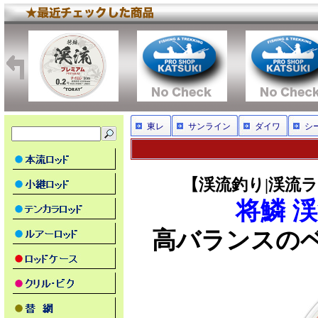
東レ
サンライン
ダイワ
シ
【渓流釣り|渓流ラ
将鱗 
高バランスの