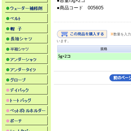
●容量/5g×2コ
●商品コード 005605
※
数量を入力
います。
規格
5g×2コ