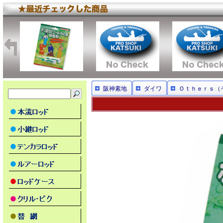
阪神素地
ダイワ
Ｏｔｈｅｒｓ（