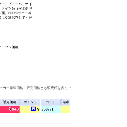
バー、ビニール、ナイ
・タイツ類（撥水処理
面、EPDMラバー等
後は冷凍保存してくだ
オープン価格
ーカー希望価格、販売価格とも消費税を含んで
販売価格
ポイント
コード
備考
940
9
739771