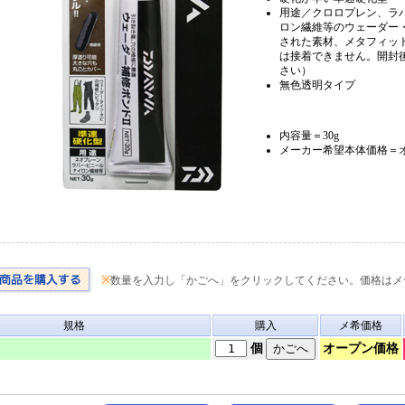
用途／クロロプレン、ラ
ロン繊維等のウェーダー
された素材、メタフィット
は接着できません。開封
さい）
無色透明タイプ
内容量＝30g
メーカー希望本体価格＝
※
数量を入力し「かごへ」をクリックしてください。価格はメ
規格
購入
メ希価格
オープン価格
個