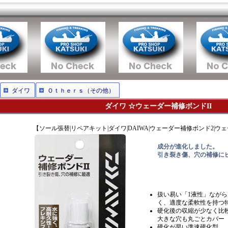
ダイワ
Ｏｔｈｅｒｓ（その他）
ダイワ ☆ウェーダー補修ボンドII
【ソール張替|リペアキット|ダイワ|DAIWA|ウェーダー補修ボンド2|ウ
成分が進化しました。
引き裂き傷、穴の補修に
扱い易い「1液性」なが
く、適度な柔軟性を持つ
硬化後の収縮が少なく比
大きな穴も丸ごとカバー
硬化が早い準速硬化型