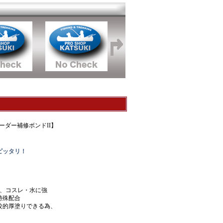
ェーダー補修ボンドII】
ピッタリ！
ら、コスレ・水に強
特殊配合
較的厚塗りできる為、