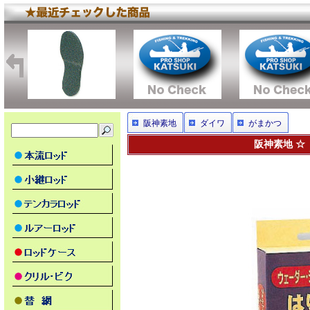
阪神素地
ダイワ
がまかつ
阪神素地 ☆