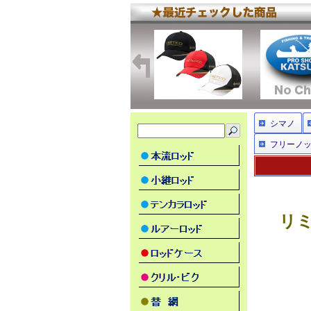
シマノ
フリーノ
リミ