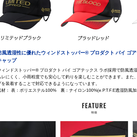
防風透湿性に優れたウィンドストッパー® プロダクト バイ ゴ
キャップ
ウィンドストッパー® プロダクト バイ ゴアテックス ラボ採用で防風
ムレにくく、小雨程度でも安心して釣りを楽しむことができます。また
プを装着することで対応できるようになっています。
素材： 表：ポリエステル100% 裏：ナイロン100%(e.P.T.F.E透湿防風