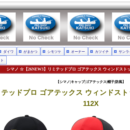
ダイワ
がまかつ
シモツケ
オーナー
カツイチ
サンラ
ット
シマノ ☆【26NEW3】リミテッドプロ ゴアテックス ウィンドストッパ
【シマノ|キャップ|ゴアテックス|帽子|防風】
テッドプロ ゴアテックス ウィンドストッ
112X