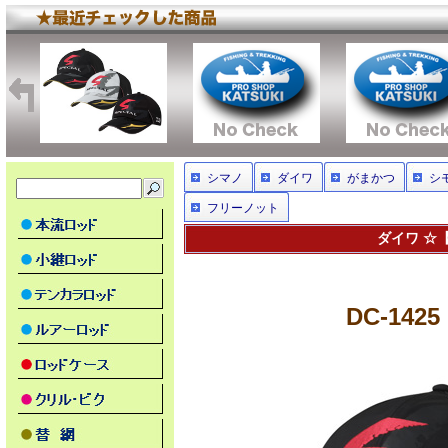
シマノ
ダイワ
がまかつ
シ
フリーノット
ダイワ ☆【
DC-14