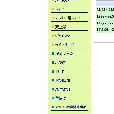
M(25～25.
L(26～26.
LL(27～27
LLL(28～2