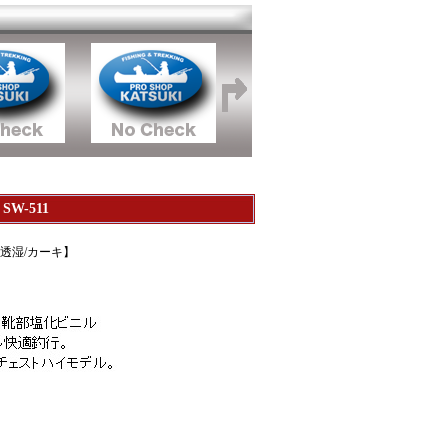
-511
水透湿/カーキ】