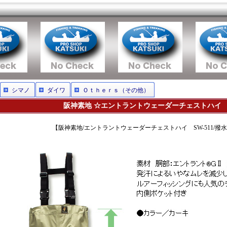
シマノ
ダイワ
Ｏｔｈｅｒｓ（その他）
阪神素地 ☆エントラントウェーダーチェストハイ SW
【阪神素地/エントラントウェーダーチェストハイ SW-511/撥