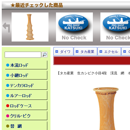
ダイワ
タカ産業
エクセル
【タカ産業 生カシビク小目4段 渓流 網 