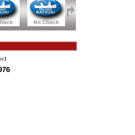
釣り】
76