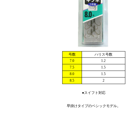
号数
ハリス号数
7.0
1.2
7.5
1.5
8.0
1.5
8.5
2
●スイフト対応
早掛けタイプのベシックモデル。