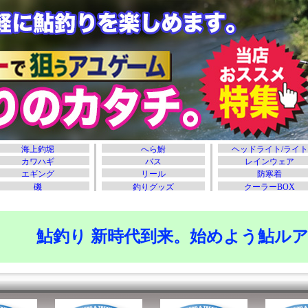
鮎釣り 新時代到来。始めよう鮎ル