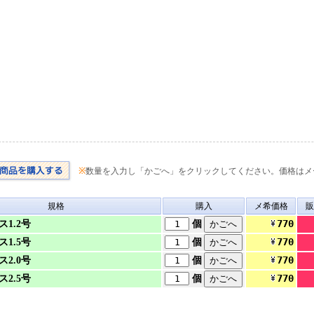
※
数量を入力し「かごへ」をクリックしてください。価格はメ
規格
購入
メ希価格
販
770
ス1.2号
個
770
ス1.5号
個
770
ス2.0号
個
770
ス2.5号
個