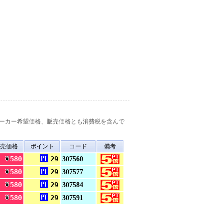
ーカー希望価格、販売価格とも消費税を含んで
売価格
ポイント
コード
備考
580
29
307560
580
29
307577
580
29
307584
580
29
307591