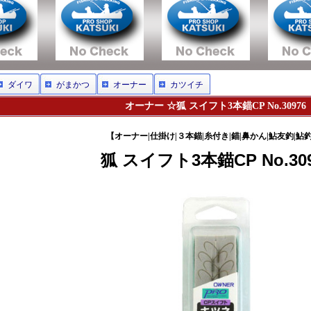
ダイワ
がまかつ
オーナー
カツイチ
オーナー ☆狐 スイフト3本錨CP No.30976
【オーナー|仕掛け|３本錨|糸付き|錨|鼻かん|鮎友釣|鮎
狐 スイフト3本錨CP No.309