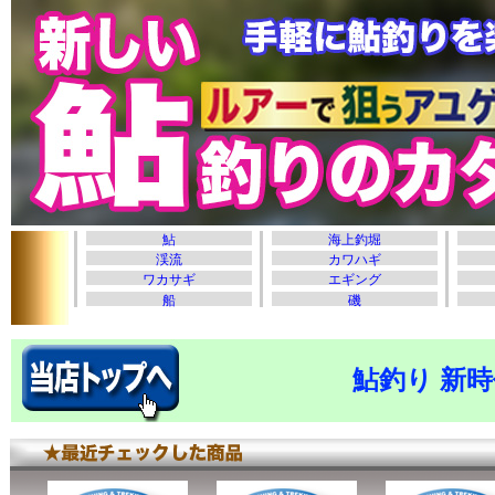
鮎釣り 新