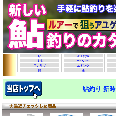
鮎釣り 新