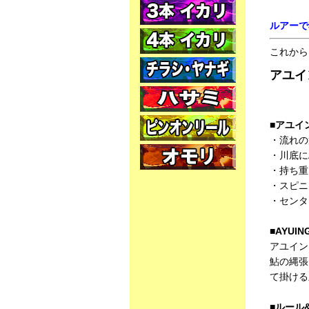
ルアーで
これから
アユイ
■アユイ
・流れの
・川底に
・持ち重
・スピニ
・センタ
■AYU
アユイン
鮎の縄張
て掛ける
■ルール