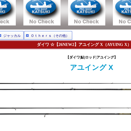
ジャッカル
Ｏｔｈｅｒｓ（その他）
ダイワ ☆【26NEW2】アユイング X（AYUING X
【ダイワ|鮎|ロッド|アユイング】
アユイング X