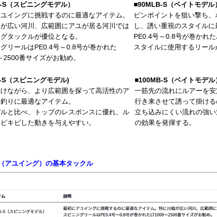
LS-S（スピニングモデル）
■90MLB-S（ベイトモデル
アユイングに挑戦するのに最適なアイテム。
ピンポイントを狙い撃ち、
幅が広い河川、広範囲にアユが居る河川では
し、誘い重視のスタイルに
ングタックルが優位となる。
PE0.4号～0.8号が巻
グリールはPE0.4号～0.8号が巻かれた
スタイルに使用するリール
0～2500番サイズがお勧め。
S-S（スピニングモデル)
■
100MB-S（ベイトモデル
分けながら、より広範囲を探って高活性のア
一筋先の流れにルアーを安
う釣りに最適なアイテム。
行き来させて誘って掛ける
デルと比べ、トップのレスポンスに優れ、ル
立ち込みにくい流れの強い
キビキビした動きを与えやすい。
の効果を発揮する。
NG（アユイング）の基本タックル