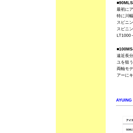
■90M
最初に
特に川
スピニ
スピニン
LT100
■
100M
遠近長
ユを狙
両軸モ
アーに
AYUI