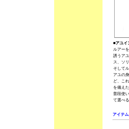
■アユイ
ルアー
誘うアユ
ス、ソ
そして
アユの
ど、こ
を備え
普段使
て選べる
アイテム