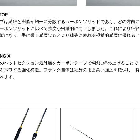
TOP
プは繊維と樹脂が均一に分散するカーボンソリッドであり、どの方向に
ーボンソリッドに比べて強度が飛躍的に向上しました。これにより細径
能になり、手に響く感度はもとより穂先に表れる視覚的感度に優れるア
ING X
のバットセクション最外層をカーボンテープでX状に締め上げることで
を抑制する強化構造。ブランク自体は細身のまま高い強度を確保し、持
れます。