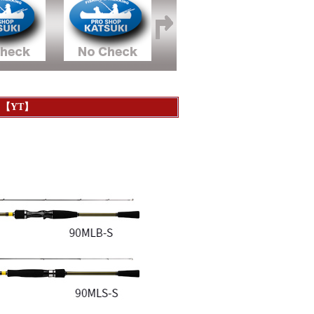
）【YT】