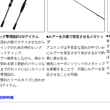
■
ング専用設計の2アイテム
■ルアーを川底で安定させるメガトッ
る
を流れの筋でステイさせながら
プ
ダ
イングのための9ftのレング
アユイングは不安定な流れの中でいか
流
リッドティップ。
にルアーを安定させて泳がせるかで釣
は
ルアー操作をしながら、掛かり
果に差が出る。
レ
身切れを防ぐ絶妙のバランスな
穂先にカーボンソリッドのメガトップ
え
れまでのロッドにないスペック
を搭載することで、川底にルアーを安
ル
た専用設計。
定させることが可能。
い慣れたリールタイプに合わせ
2アイテム。
別特特徴