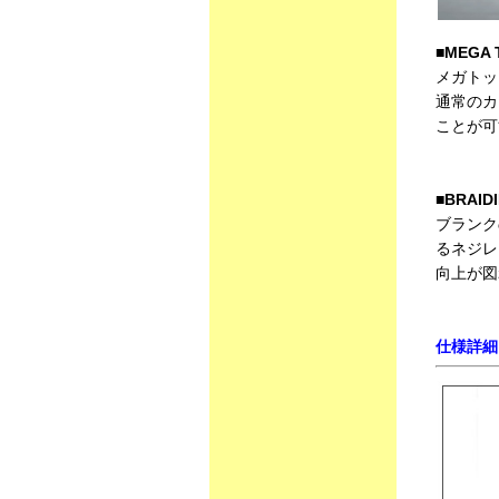
■MEGA 
メガトッ
通常のカ
ことが可
■BRAID
ブランク
るネジレ
向上が図
仕様詳細