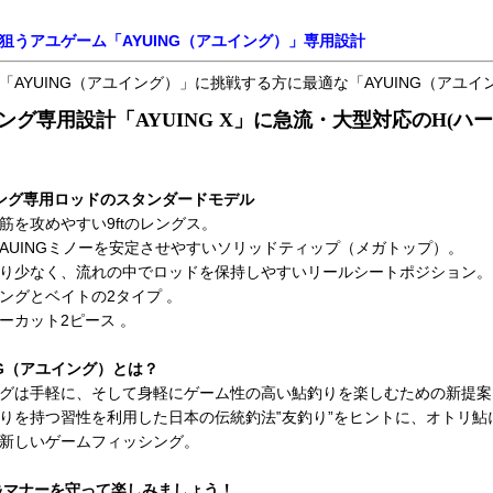
狙うアユゲーム「AYUING（アユイング）」専用設計
「AYUING（アユイング）」に挑戦する方に最適な「AYUING（アユ
ング専用設計「AYUING X」に急流・大型対応のH(ハ
ング専用ロッドのスタンダードモデル
筋を攻めやすい9ftのレングス。
AUINGミノーを安定させやすいソリッドティップ（メガトップ）。
り少なく、流れの中でロッドを保持しやすいリールシートポジション。
ングとベイトの2タイプ 。
ーカット2ピース 。
ING（アユイング）とは？
グは手軽に、そして身軽にゲーム性の高い鮎釣りを楽しむための新提案
りを持つ習性を利用した日本の伝統釣法‟友釣り”をヒントに、オトリ
新しいゲームフィッシング。
&マナーを守って楽しみましょう！