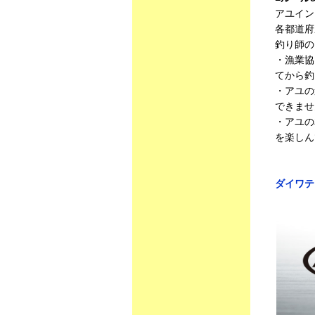
アユイン
各都道府
釣り師の
・漁業協
てから釣
・アユの
できませ
・アユの
を楽しん
ダイワテ