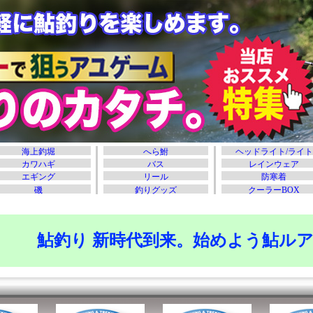
鮎釣り 新時代到来。始めよう鮎ル