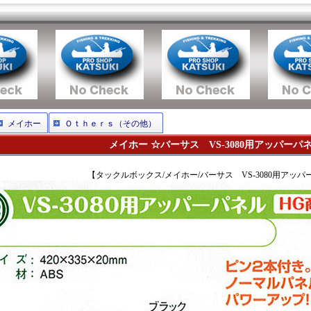
メイホー
Ｏｔｈｅｒｓ（その他）
メイホー ☆バーサス VS-3080用アッパーパ
【タックルボックス/メイホー/バーサス VS-3080用アッ