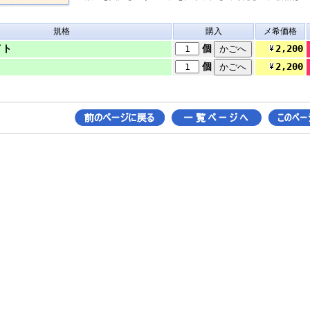
規格
購入
メ希価格
2,200
イト
個
2,200
個