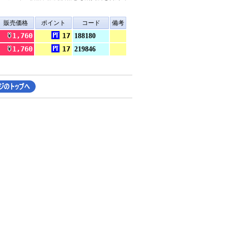
販売価格
ポイント
コード
備考
1,760
17
188180
1,760
17
219846