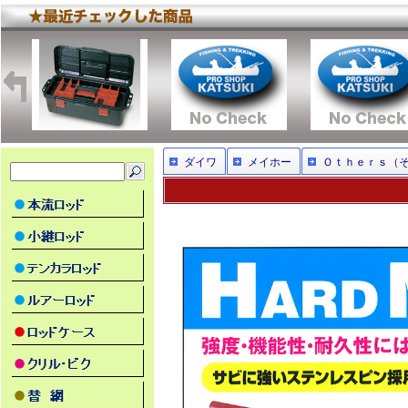
ダイワ
メイホー
Ｏｔｈｅｒｓ（