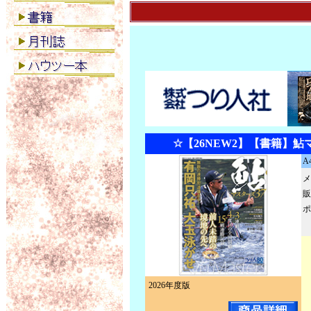
☆【26NEW2】【書籍】鮎
A
メ
販
ポ
2026年度版