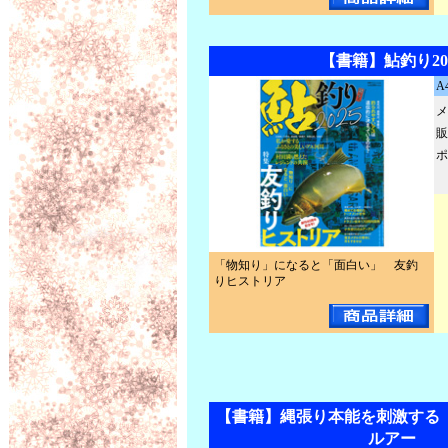
【書籍】鮎釣り20
A
メ
販
ポ
「物知り」になると「面白い」 友釣
りヒストリア
【書籍】縄張り本能を刺激する
ルアー