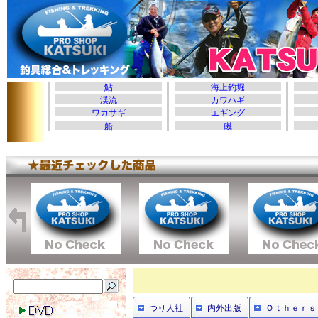
つり人社
内外出版
Ｏｔｈｅｒｓ