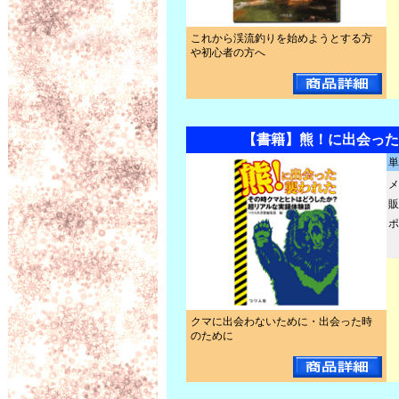
これから渓流釣りを始めようとする方
や初心者の方へ
【書籍】熊！に出会った
単
メ
販
ポ
クマに出会わないために・出会った時
のために