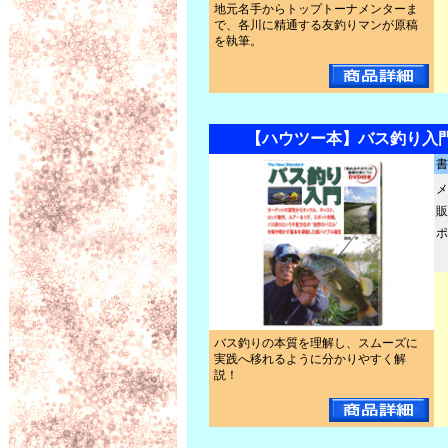
地元名手からトップトーナメンターま
で、各川に精通する友釣りマンが原稿
を執筆。
【ハウツー本】バス釣り入門
書
メ
販
ポ
バス釣りの本質を理解し、スムーズに
実践へ移れるように分かりやすく解
説！