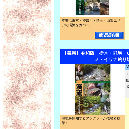
本書は東京・神奈川・埼玉・山梨エリ
アの渓流をカバー。
【書籍】令和版 栃木・群馬「
メ・イワナ釣り
A
メ
販
ポ
現地を熟知するアングラーが取材＆執
筆！