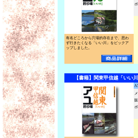
ポ
有名どころから穴場的存在まで、思わ
ず行きたくなる「いい川」をピックア
ップしました。
【書籍】関東甲信越「いい川
A
メ
販
ポ