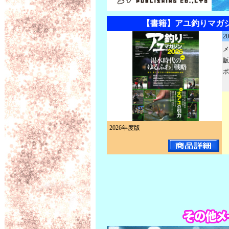
【書籍】アユ釣りマガジン
2
メ
販
ポ
2026年度版