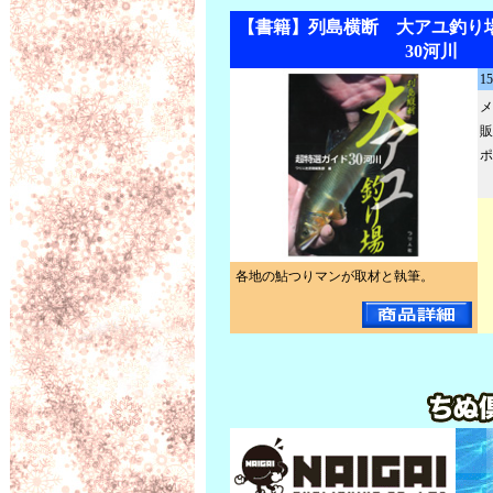
【書籍】列島横断 大アユ釣り
30河川
1
メ
販
ポ
各地の鮎つりマンが取材と執筆。