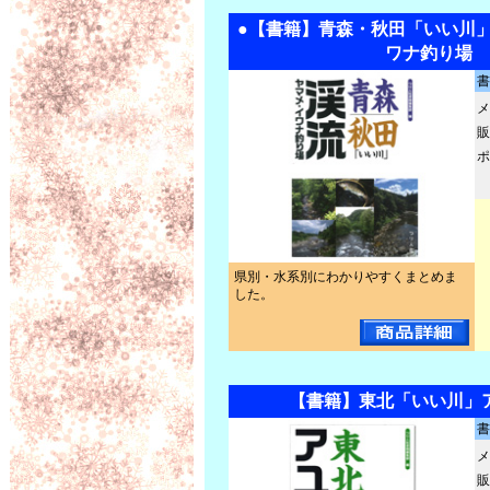
●【書籍】青森・秋田「いい川」
ワナ釣り場
書
メ
販
ポ
県別・水系別にわかりやすくまとめま
した。
【書籍】東北「いい川」
書
メ
販