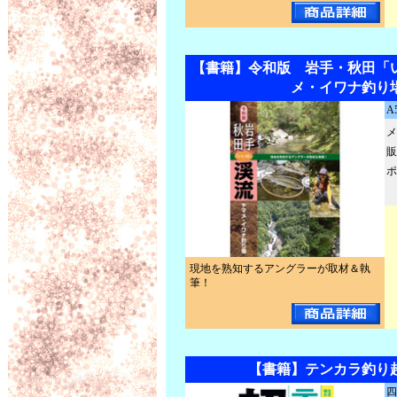
【書籍】令和版 岩手・秋田「
メ・イワナ釣り
A
メ
販
ポ
現地を熟知するアングラーが取材＆執
筆！
【書籍】テンカラ釣り
四