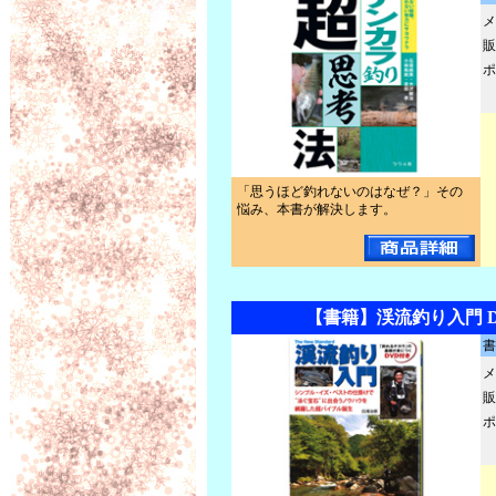
メ
販
ポ
「思うほど釣れないのはなぜ？」その
悩み、本書が解決します。
【書籍】渓流釣り入門 
書
メ
販
ポ