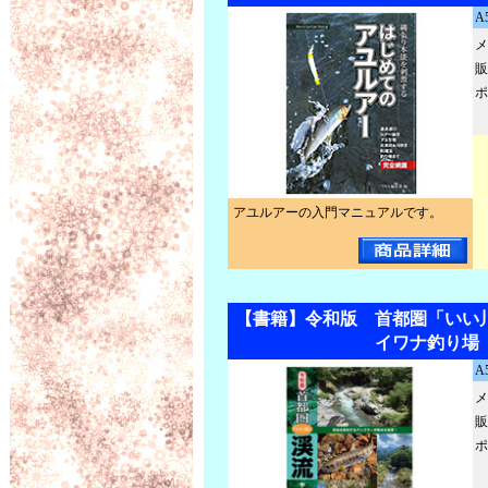
A
メ
販
ポ
アユルアーの入門マニュアルです。
【書籍】令和版 首都圏「いい
イワナ釣り場
A
メ
販
ポ