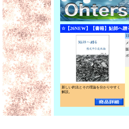
☆【26NEW】【書籍】鮎師へ
1
メ
販
ポ
新しい釣法とその理論を分かりやすく
解説。