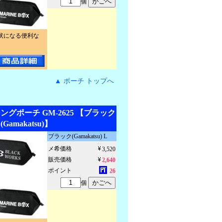
個
状になる便利な
▲ ポーチ トップへ
グポーチ GM-2625 【ブラック
(Gamakatsu)】
ブラック(Gamakatsu) L
メ希価格
3,520
販売価格
2,640
ポイント
26
個