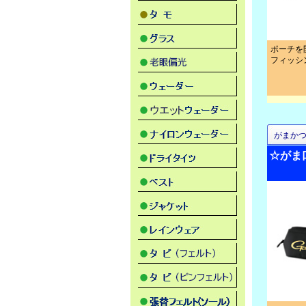
ポーチを
フィッシ
がまか
☆がま口