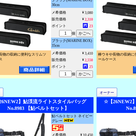
ブラック(MARINE BOX)
30cm
メ希価格
3,080
販売価格
2,310
ポイント
23
個
ブラック(MARINE BOX)
35cm
メ希価格
3,410
長物の収納に便利なスリムツ
棒ウキや長物の収納に
ス
ールケース
販売価格
2,550
ポイント
25
個
ー
オーナー
26NEW2】鮎渓流ライトスタイルバッグ
☆【26NEW
No.8983 【鮎ベルトセット】
No
鮎ベルトセット ネイビー
グレー
メ希価格
10,450