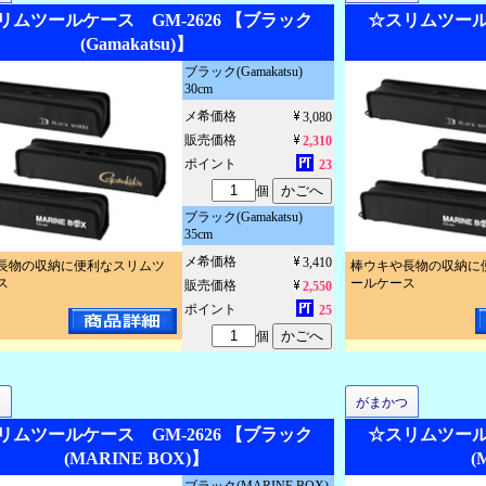
リムツールケース GM-2626 【ブラック
☆スリムツールケ
(Gamakatsu)】
ブラック(Gamakatsu)
30cm
メ希価格
3,080
販売価格
2,310
ポイント
23
個
ブラック(Gamakatsu)
35cm
メ希価格
3,410
長物の収納に便利なスリムツ
棒ウキや長物の収納に
ス
ールケース
販売価格
2,550
ポイント
25
個
つ
がまかつ
リムツールケース GM-2626 【ブラック
☆スリムツールケ
(MARINE BOX)】
(