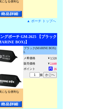
状になる便利な
▲ ポーチ トップへ
グポーチ GM-2625 【ブラック
MARINE BOX)】
ブラック(MARINE BOX)
L
メ希価格
3,520
販売価格
2,640
ポイント
26
個
状になる便利な