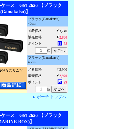
ース GM-2626 【ブラック
(Gamakatsu)】
ブラック(Gamakatsu)
40cm
メ希価格
3,740
販売価格
2,800
ポイント
28
個
ブラック(Gamakatsu)
45cm
メ希価格
3,960
便利なスリムツ
販売価格
2,970
ポイント
29
個
▲ ポーチ トップへ
ース GM-2626 【ブラック
MARINE BOX)】