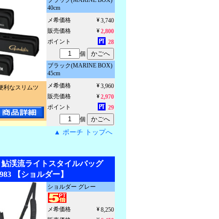
ブラック(MARINE BOX)
40cm
メ希価格
3,740
販売価格
2,800
ポイント
28
個
ブラック(MARINE BOX)
45cm
メ希価格
3,960
便利なスリムツ
販売価格
2,970
ポイント
29
個
▲ ポーチ トップへ
2】鮎渓流ライトスタイルバッグ
.8983 【ショルダー】
ショルダー グレー
メ希価格
8,250