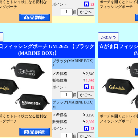
開くとトレイ状になる便利な
ポーチを開くとトレイ
ポイント
23
ングポーチ
フィッシングポーチ
個
つ
がまかつ
フィッシングポーチ GM-2625 【ブラック
☆がま口フィッシン
(MARINE BOX)】
(
ブラック(MARINE BOX)
S
メ希価格
2,640
販売価格
1,980
ポイント
19
個
ブラック(MARINE BOX)
M
メ希価格
3,190
開くとトレイ状になる便利な
ポーチを開くとトレイ
ングポーチ
フィッシングポーチ
販売価格
2,390
ポイント
23
個