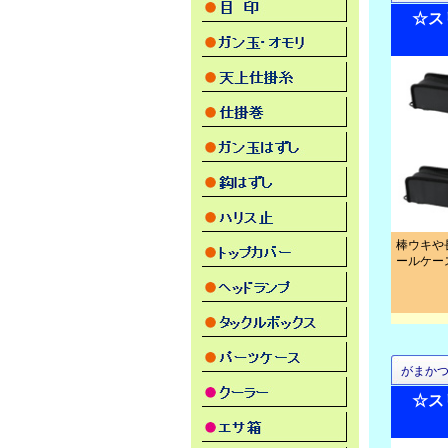
☆ス
棒ウキや
ールケー
がまか
☆ス