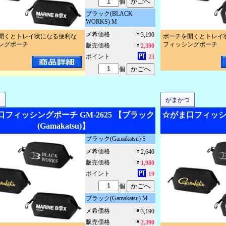
個
ブラック(BLACK
WORKS) M
メ希価格
3,190
開くとトレイ状になる便利な
ポーチを開くとトレイ
ングポーチ
フィッシングポーチ
販売価格
2,390
ポイント
23
個
つ
がまかつ
フィッシングポーチ GM-2625 【ブラック
☆がま口フィッシン
(Gamakatsu)】
ブラック(Gamakatsu) S
メ希価格
2,640
販売価格
1,980
ポイント
19
個
ブラック(Gamakatsu) M
メ希価格
3,190
販売価格
2,390