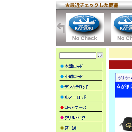
がまか
☆がま口