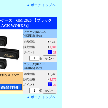
▲ ポーチ トップへ
ース GM-2626 【ブラック
LACK WORKS)】
ブラック(BLACK
WORKS) 40cm
メ希価格
3,740
販売価格
2,800
ポイント
28
個
ブラック(BLACK
WORKS) 45cm
メ希価格
3,960
便利なスリムツ
販売価格
2,970
ポイント
29
個
▲ ポーチ トップへ