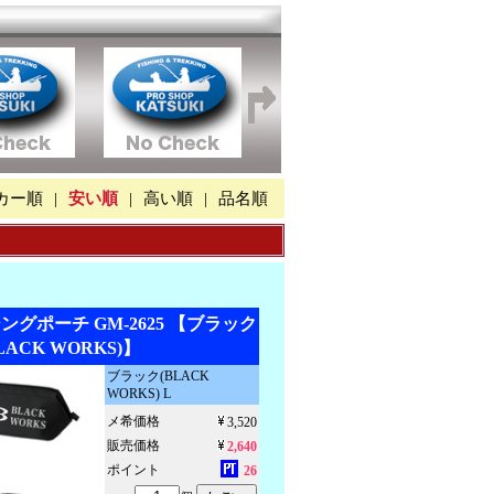
カー順
|
安い順
|
高い順
|
品名順
グポーチ GM-2625 【ブラック
LACK WORKS)】
ブラック(BLACK
WORKS) L
メ希価格
3,520
販売価格
2,640
ポイント
26