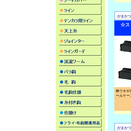
がまか
☆ス
棒ウキや
ールケー
がまか