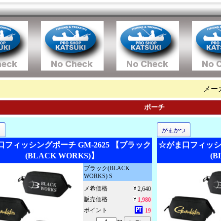
メー
ポーチ
つ
がまかつ
フィッシングポーチ GM-2625 【ブラック
☆がま口フィッシン
(BLACK WORKS)】
(B
ブラック(BLACK
WORKS) S
メ希価格
2,640
販売価格
1,980
ポイント
19