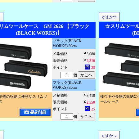
つ
がまかつ
リムツールケース GM-2626 【ブラック
☆スリムツールケ
(BLACK WORKS)】
(B
ブラック(BLACK
WORKS) 30cm
メ希価格
3,080
販売価格
2,310
ポイント
23
個
ブラック(BLACK
WORKS) 35cm
メ希価格
3,410
長物の収納に便利なスリムツ
棒ウキや長物の収納に
ス
ールケース
販売価格
2,550
ポイント
25
個
つ
がまかつ