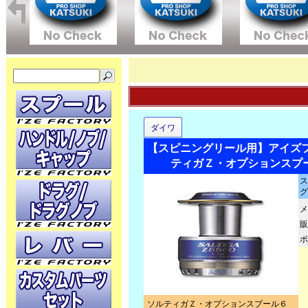
ダイワ
【スピニングリール用】アイズフ
ティガＺ・オプションスプ
ス
グ
メ
販
ポ
ソルティガＺ・オプションスプール６