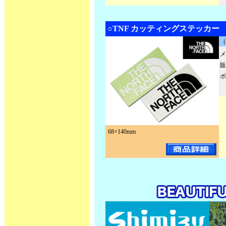
○TNF カッティングステッカー N
（
メ
販
ポ
68×140mm