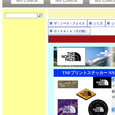
ザ・ノース・フェイス
シミズ
シ
Ｏｔｈｅｒｓ（その他）
TNFプリントステッカー NN3
(
メ
販
ポ
(