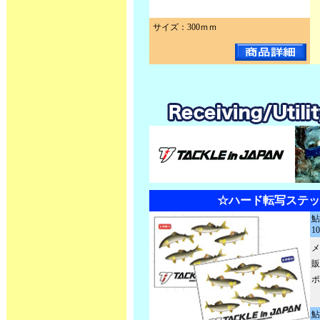
サイズ：300ｍｍ
☆ハード転写ステッ
1
メ
販
ポ