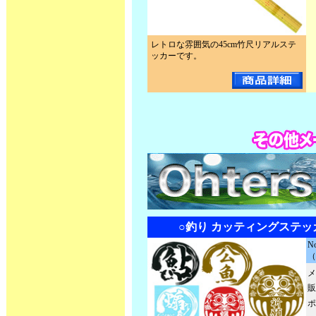
レトロな雰囲気の45cm竹尺リアルステ
ッカーです。
○釣り カッティングステッ
N
（
メ
販
ポ