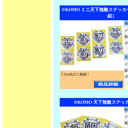
☆KOMO ミニ天下無敵ステッカー
組）
福
メ
販
ポ
太
メ
販
5.5cm丸の二枚組！
ポ
☆KOMO 天下無敵ステッカ
鮎
メ
販