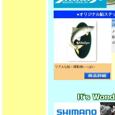
●オリジナル鮎ステ
2
メ
販
ポ
リアルな鮎～躍動感いっぱい