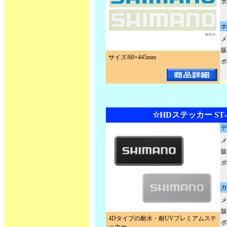
ポ
ホ
メ
販
サイズ/60×445mm
ポ
☆HDステッカー ST-
デ
メ
販
ポ
ガ
メ
販
4Dタイプの耐水・耐UVプレミアムステ
ポ
ッカー