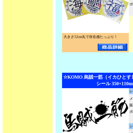
ポ
大きさ12cm丸で存在感たっぷり！
☆KOMO 烏賊一筋（イカひと
シール 350×110
レ
メ
販
ポ
シ