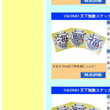
☆KOMO 天下無敵ステッカ
鱸
メ
販
ポ
鱒
メ
販
大きさ12cm丸で存在感たっぷり！
ポ
☆KOMO 天下無敵ステッカ
皮
メ
販