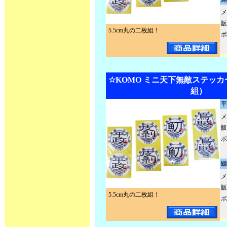
メ
販
5.5cm丸の二枚組！
ポ
☆KOMO ミニ天下無敵ステッカー
組）
平
メ
販
ポ
鰤
メ
販
5.5cm丸の二枚組！
ポ