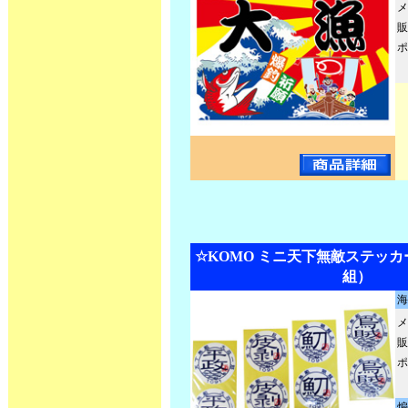
メ
販
ポ
☆KOMO ミニ天下無敵ステッカー
組）
海
メ
販
ポ
煽