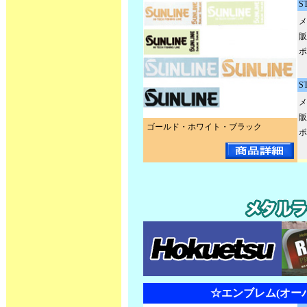
S
メ
販
ポ
S
メ
販
ゴールド・ホワイト・ブラック
ポ
☆エンブレム(オー