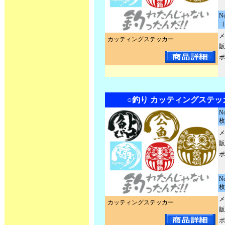
N
（
メ
カッティングステッカー
販
ポ
○釣り カッティングステッ
N
枚
メ
販
ポ
N
枚
メ
カッティングステッカー
販
ポ