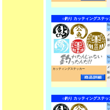
○釣り カッティングステッ
N
ッ
メ
販
ポ
N
ッ
メ
カッティングステッカー
販
ポ
○釣り カッティングステッ
N
ッ