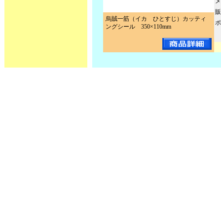
メ
販
烏賊一筋（イカ ひとすじ）カッティ
ポ
ングシール 350×110mm