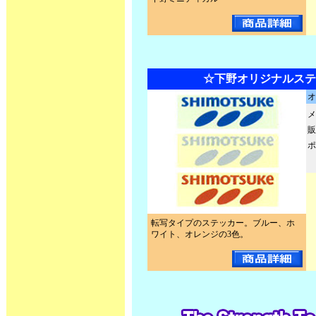
☆下野オリジナルステ
オ
メ
販
ポ
転写タイプのステッカー。ブルー、ホ
ワイト、オレンジの3色。