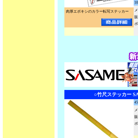
1
メ
肉厚エポキシのカラー転写ステッカー
販
ポ
○竹尺ステッカー SA
4
メ
販
ポ