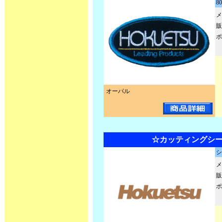
8
メ
販
ポ
オーパル
☆カッティングシー
シ
メ
販
ポ