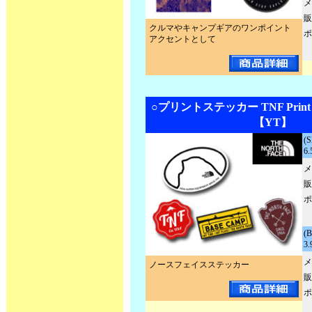
メ
販
クルマやキャンプギアのワンポイント
ポ
アクセントとして
○プリントステッカー TNF Print St
【YT】
(
6.
メ
販
ポ
(
3.
メ
ノースフェイスステッカー
販
ポ