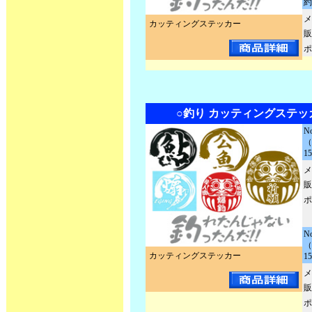
約
メ
カッティングステッカー
販
ポ
○釣り カッティングステッ
N
（
1
メ
販
ポ
N
（
カッティングステッカー
1
メ
販
ポ