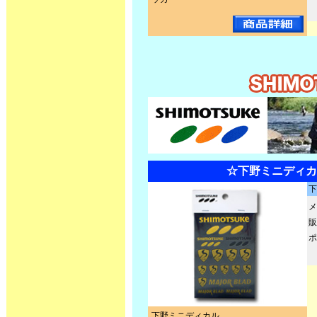
☆下野ミニディカ
下
メ
販
ポ
下野ミニディカル