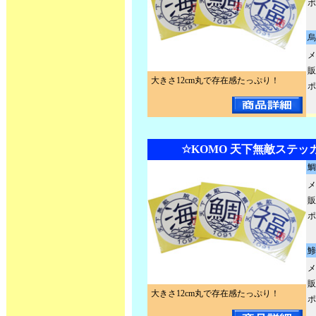
ポ
烏
メ
販
大きさ12cm丸で存在感たっぷり！
ポ
☆KOMO 天下無敵ステッカ
鯛
メ
販
ポ
鯵
メ
販
大きさ12cm丸で存在感たっぷり！
ポ