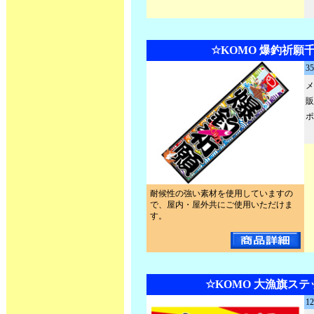
☆KOMO 爆釣祈願
3
メ
販
ポ
耐候性の強い素材を使用していますの
で、屋内・屋外共にご使用いただけま
す。
☆KOMO 大漁旗ステ
1