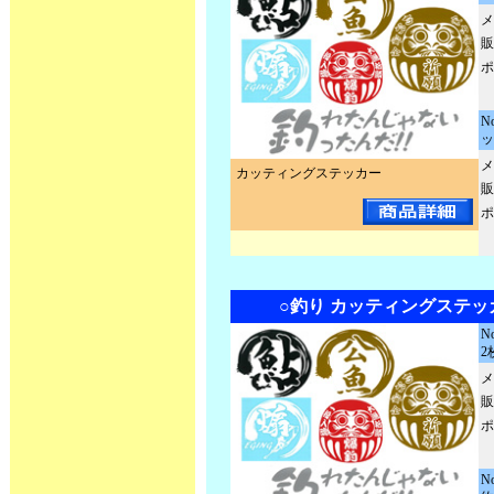
メ
販
ポ
N
ッ
メ
カッティングステッカー
販
ポ
○釣り カッティングステッ
N
2
メ
販
ポ
N