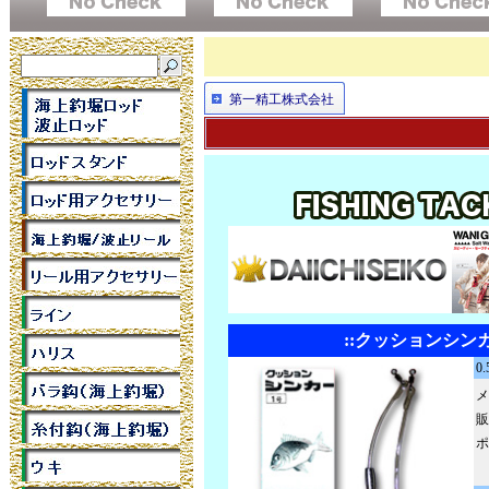
第一精工株式会社
::クッションシン
0
メ
販
ポ