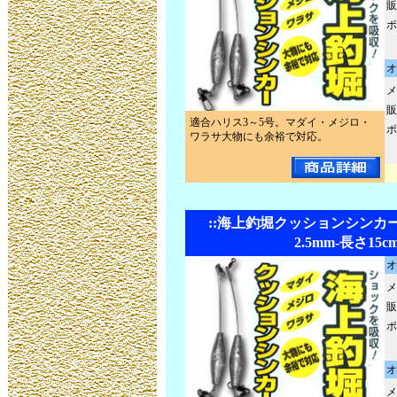
販
ポ
オ
メ
販
適合ハリス3～5号。マダイ・メジロ・
ポ
ワラサ大物にも余裕で対応。
::海上釣堀クッションシンカ
2.5mm-長さ15c
オ
メ
販
ポ
オ
メ