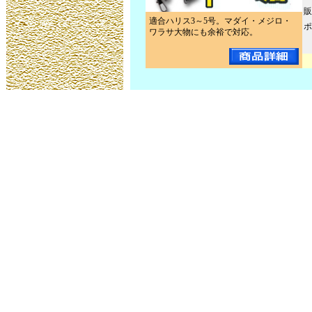
販
適合ハリス3～5号。マダイ・メジロ・
ポ
ワラサ大物にも余裕で対応。