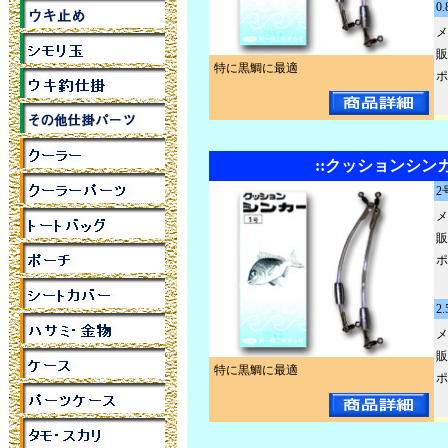
0
メ
販
特に黒鯛に最適
ポ
::クッションシン
2
メ
販
ポ
2
メ
販
特に黒鯛に最適
ポ