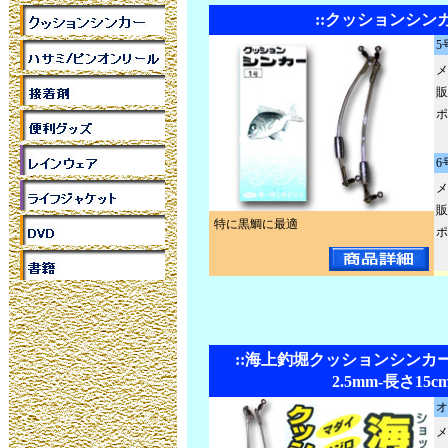
::クッションシン
5
メ
販
ポ
6
メ
販
特に黒鯛に最適
ポ
::海上釣堀クッションシンカ
2.5mm-長さ15c
オ
メ