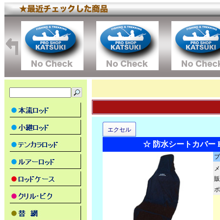
エクセル
☆ 防水シートカバー FP
ブ
メ
販
ポ