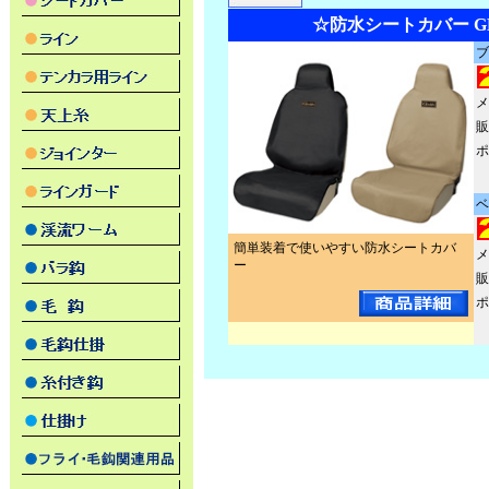
☆防水シートカバー GM-
ブ
メ
販
ポ
ベ
簡単装着で使いやすい防水シートカバ
メ
ー
販
ポ