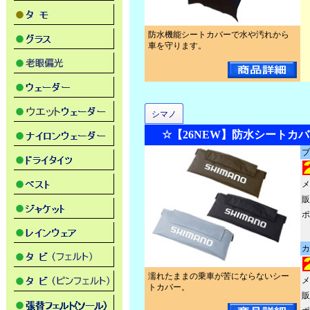
防水機能シートカバーで水や汚れから
車を守ります。
シマノ
☆【26NEW】防水シートカバー 
ブ
メ
販
ポ
カ
濡れたままの乗車が苦にならないシー
メ
トカバー。
販