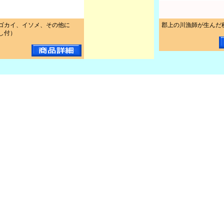
ゴカイ、イソメ、その他に
郡上の川漁師が生んだ
し付）