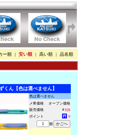
カー順
|
安い順
|
高い順
|
品名順
ずくん【色は選べません】
色は選べません
メ希価格
オープン価格
販売価格
920
ポイント
9
個