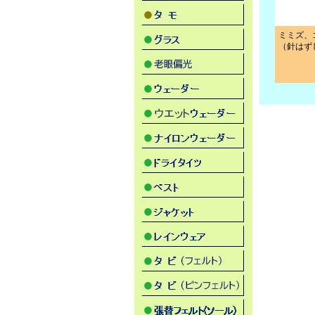
ミミズ、
（針はず