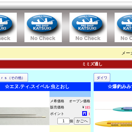
メー
ミミズ通し
ｅｒｓ（その他）
ダイワ
☆エヌ.ティ.スイベル 虫とおし
☆爆釣みみ
メ希価格
オープン価格
販売価格
185
ポイント
1
個