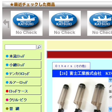
Ｏｔｈｅｒｓ（その他）
【24】富士工業株式会社 K
サ
メ
販
ポ
サ