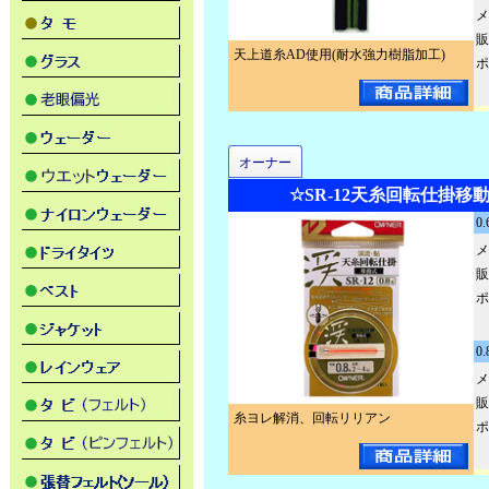
メ
販
天上道糸AD使用(耐水強力樹脂加工)
ポ
オーナー
☆SR-12天糸回転仕掛移動式
0.
メ
販
ポ
0.
メ
販
糸ヨレ解消、回転リリアン
ポ