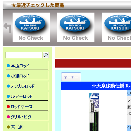
オーナー
☆天糸移動仕掛 R-1
0
メ
販
ポ
0