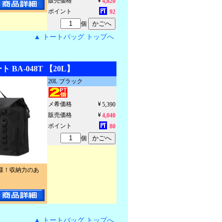
販売価格
4,620
ポイント
92
個
▲ トートバッグ トップへ
 BA-048T 【20L】
20L ブラック
メ希価格
5,390
販売価格
4,040
ポイント
80
個
様！収納力のあ
▲ トートバッグ トップへ