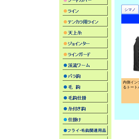
シマノ
内側イン
るトート