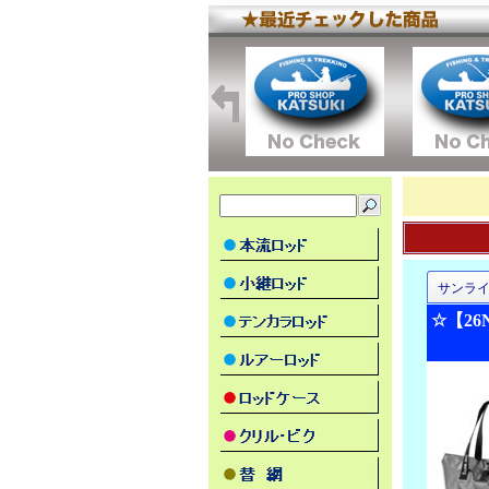
サンラ
☆【2