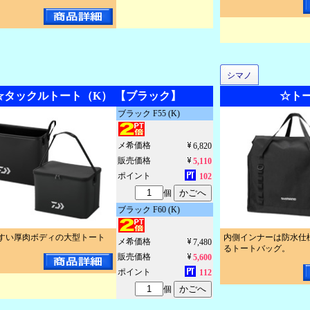
シマノ
☆タックルトート（K） 【ブラック】
☆トート
ブラック F55 (K)
メ希価格
6,820
販売価格
5,110
ポイント
102
個
ブラック F60 (K)
すい厚肉ボディの大型トート
内側インナーは防水仕
メ希価格
7,480
るトートバッグ。
販売価格
5,600
ポイント
112
個