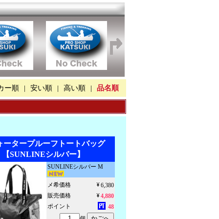
カー順
|
安い順
|
高い順
|
品名順
ウォータープルーフトートバッグ
24 【SUNLINEシルバー】
SUNLINEシルバー M
メ希価格
6,380
販売価格
4,880
ポイント
48
個