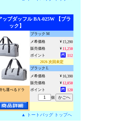
プダッフル BA-025W 【ブラ
ック】
ブラック M
メ希価格
15,290
販売価格
11,250
ポイント
112
2026 次回未定
ブラック L
メ希価格
16,390
販売価格
12,050
持ち運べるドラ
ポイント
120
個
▲ トートバッグ トップへ