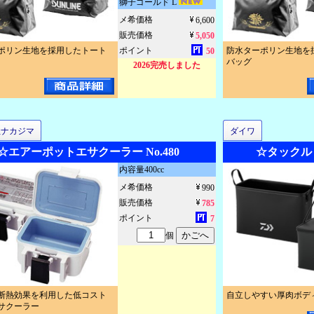
獅子ゴールド L
メ希価格
6,600
販売価格
5,050
ポリン生地を採用したトート
ポイント
防水ターポリン生地を
50
バッグ
2026完売しました
社ナカジマ
ダイワ
☆エアーポットエサクーラー No.480
☆タックル
内容量400cc
メ希価格
990
販売価格
785
ポイント
7
個
断熱効果を利用した低コスト
自立しやすい厚肉ボデ
サクーラー