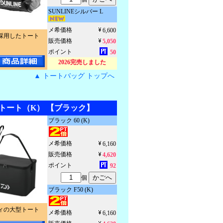
SUNLINEシルバー L
メ希価格
6,600
採用したトート
販売価格
5,050
ポイント
50
2026完売しました
▲ トートバッグ トップへ
トート（K） 【ブラック】
ブラック 60 (K)
メ希価格
6,160
販売価格
4,620
ポイント
92
個
ブラック F50 (K)
ィの大型トート
メ希価格
6,160