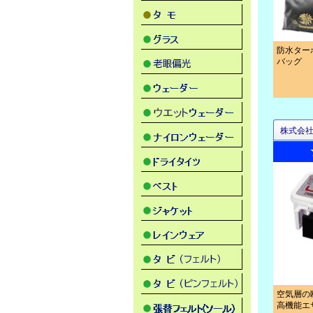
防水ター
バッグ
株式会
空気層の
高機能エ