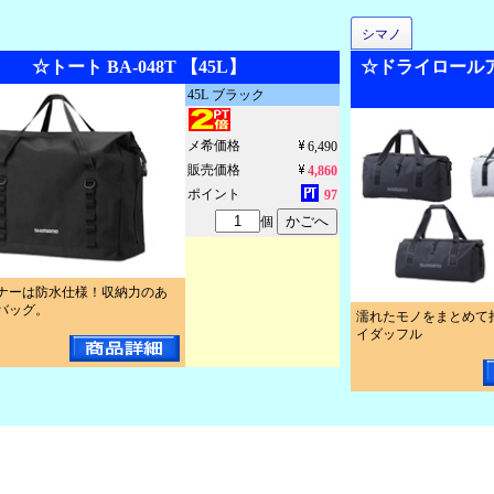
シマノ
☆トート BA-048T 【45L】
☆ドライロールアッ
45L ブラック
メ希価格
6,490
販売価格
4,860
ポイント
97
個
ナーは防水仕様！収納力のあ
バッグ。
濡れたモノをまとめて
イダッフル