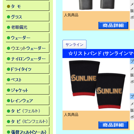
メ
販
人気商品
ポ
サンライン
☆リストバンド (サンラインマーク)
ブ
メ
販
ポ
ブ
メ
販
人気商品
ポ