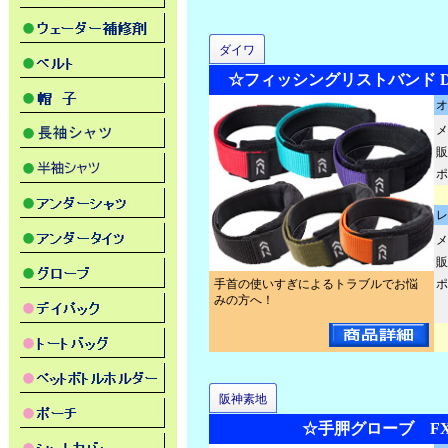
ダイワ
☆フィッシングリストバンド DA
オ
メ
販
ポ
レ
メ
販
手首の使いすぎによるトラブルでお悩
ポ
みの方へ！
阪神素地
☆手胛グローブ FX-