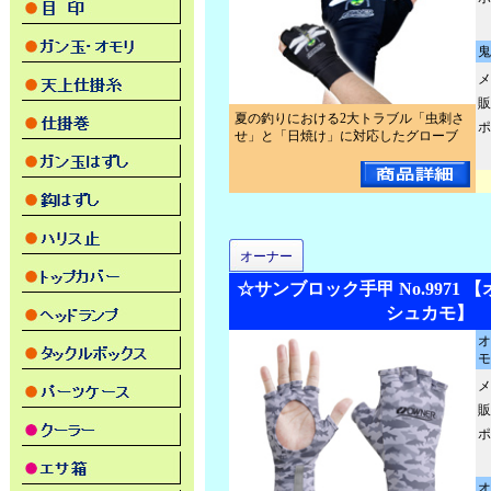
鬼
メ
販
夏の釣りにおける2大トラブル「虫刺さ
ポ
せ」と「日焼け」に対応したグローブ
オーナー
☆サンブロック手甲 No.9971
シュカモ】
オ
モ
メ
販
ポ
オ