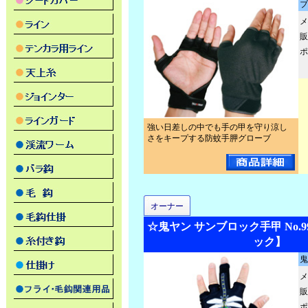
ブ
メ
販
ポ
強い日差しの中でも手の甲を守り涼し
さをキープする防蚊手胛グローブ
オーナー
☆鬼ヤン サンブロック手甲 No.9
ック】
鬼
メ
販
ポ