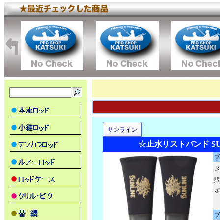
サンライン
☆止水リストバンド SUW
ブ
メ
販
ポ
ブ