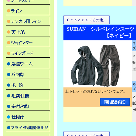
Ｏｔｈｅｒｓ（その他）
SUIRAN シルベレインスーツ 
【ネイビー】
ネ
ズ
メ
販
ポ
ネ
ズ
上下セットの蒸れないレインウェア。
メ
販
ポ