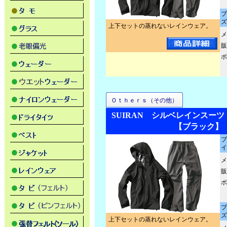
ブ
ズ
上下セットの蒸れないレインウェア。
メ
販
ポ
Ｏｔｈｅｒｓ（その他）
SUIRAN シルベレインスーツ 
【ブラック】
ブ
イ
メ
販
ポ
ブ
ズ
上下セットの蒸れないレインウェア。