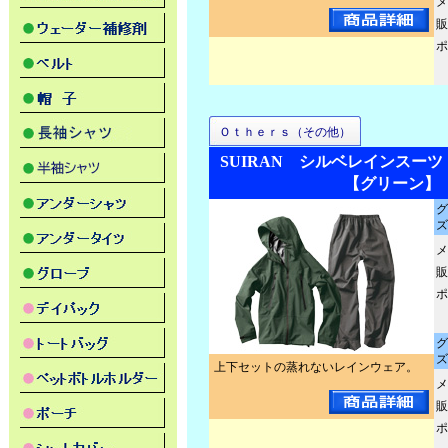
メ
販
ポ
Ｏｔｈｅｒｓ（その他）
SUIRAN シルベレインスーツ 
【グリーン】
グ
ズ
メ
販
ポ
グ
ズ
上下セットの蒸れないレインウェア。
メ
販
ポ