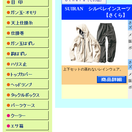
Ｏｔｈｅｒｓ（その他）
SUIRAN シルベレインスーツ 
【さくら】
さ
ズ
メ
販
ポ
さ
ズ
上下セットの蒸れないレインウェア。
メ
販
ポ