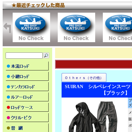
Ｏｔｈｅｒｓ（その他）
SUIRAN シルベレインスーツ 
【ブラック】
ブ
ズ
メ
販
ポ