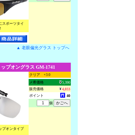
にスポーツタイ
！
▲ 老眼偏光グラス トップへ
ップオングラス GM-1741
クリア +3.0
メ希価格
5,390
販売価格
4,033
ポイント
40
個
ップオンタイプ