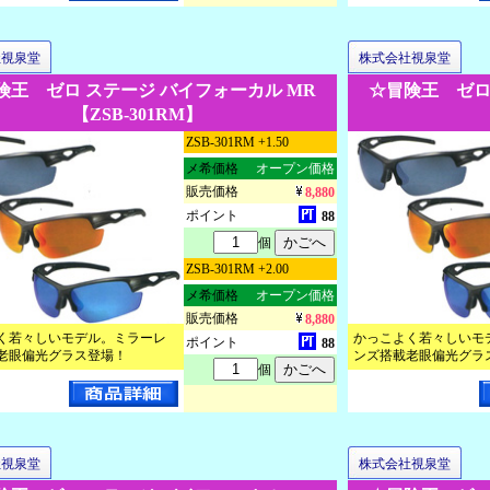
社視泉堂
株式会社視泉堂
険王 ゼロ ステージ バイフォーカル MR
☆冒険王 ゼロ
【ZSB-301RM】
ZSB-301RM +1.50
メ希価格
オープン価格
販売価格
8,880
ポイント
88
個
ZSB-301RM +2.00
メ希価格
オープン価格
販売価格
8,880
く若々しいモデル。ミラーレ
かっこよく若々しいモ
ポイント
88
老眼偏光グラス登場！
ンズ搭載老眼偏光グラ
個
社視泉堂
株式会社視泉堂