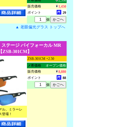
メ希価格
2,530
販売価格
1,450
ポイント
29
個
▲ 老眼偏光グラス トップへ
 ステージ バイフォーカル MR
【ZSB-301CM】
ZSB-301CM +2.50
メ希価格
オープン価格
販売価格
8,880
ポイント
88
個
デル。ミラーレ
ス登場！