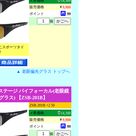
メ希価格
14,300
販売価格
9,980
ポイント
99
個
にスポーツタイ
！
▲ 老眼偏光グラス トップへ
ステージ バイフォーカル(老眼鏡
ラス) 【ZSB-201B】
ZSB-201B +2.50
メ希価格
14,300
販売価格
9,980
ポイント
99
個