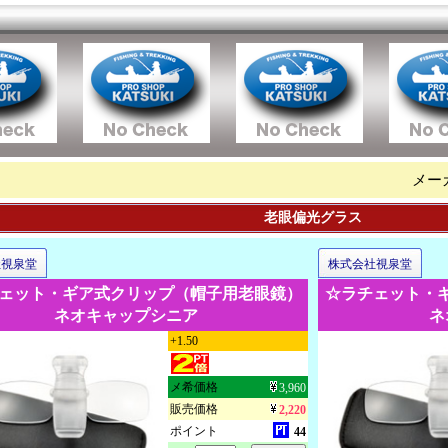
メー
老眼偏光グラス
社視泉堂
株式会社視泉堂
ェット・ギア式クリップ（帽子用老眼鏡）
☆ラチェット・
ネオキャップシニア
ネ
+1.50
メ希価格
3,960
販売価格
2,220
ポイント
44