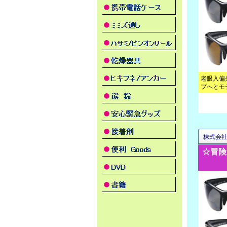
老眼入偏
プへとモ
株式会
☆冒険