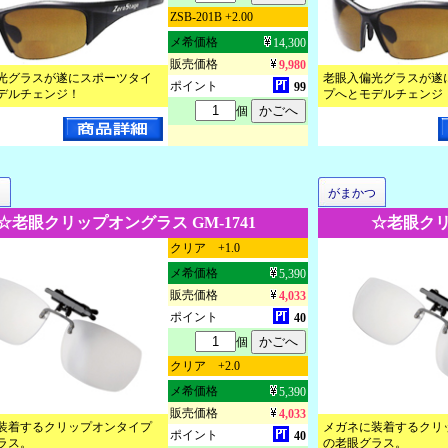
ZSB-201B +2.00
メ希価格
14,300
販売価格
9,980
光グラスが遂にスポーツタイ
老眼入偏光グラスが遂
ポイント
99
デルチェンジ！
プへとモデルチェンジ
個
つ
がまかつ
☆老眼クリップオングラス GM-1741
☆老眼クリ
クリア +1.0
メ希価格
5,390
販売価格
4,033
ポイント
40
個
クリア +2.0
メ希価格
5,390
販売価格
4,033
装着するクリップオンタイプ
メガネに装着するクリ
ポイント
40
ラス。
の老眼グラス。