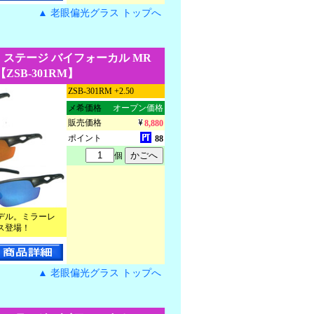
▲ 老眼偏光グラス トップへ
 ステージ バイフォーカル MR
【ZSB-301RM】
ZSB-301RM +2.50
メ希価格
オープン価格
販売価格
8,880
ポイント
88
個
デル。ミラーレ
ス登場！
▲ 老眼偏光グラス トップへ