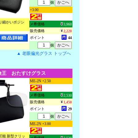
個
+3.00
り細かいポジシ
メ希価格
3,960
販売価格
2,220
ポイント
44
個
▲ 老眼偏光グラス トップへ
険王 おたすけグラス
ME-2N +2.50
メ希価格
2,530
販売価格
1,450
ポイント
29
個
ME-2N +3.00
可能 新型クリッ