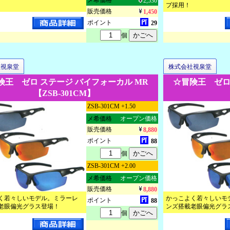
メ希価格
2,530
プ採用！
販売価格
1,450
ポイント
29
個
社視泉堂
株式会社視泉堂
険王 ゼロ ステージ バイフォーカル MR
☆冒険王 ゼロ
【ZSB-301CM】
ZSB-301CM +1.50
メ希価格
オープン価格
販売価格
8,880
ポイント
88
個
ZSB-301CM +2.00
メ希価格
オープン価格
販売価格
8,880
く若々しいモデル。ミラーレ
かっこよく若々しいモ
ポイント
88
老眼偏光グラス登場！
ンズ搭載老眼偏光グラ
個