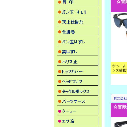
☆冒
かっこよ
ンズ搭載
株式会
☆冒険