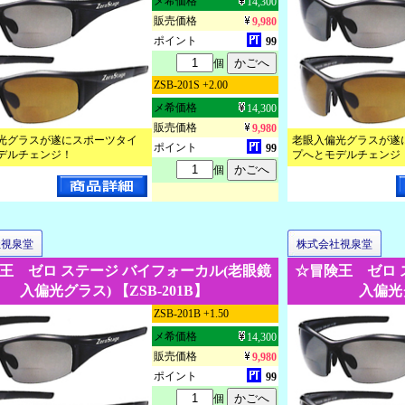
メ希価格
14,300
販売価格
9,980
ポイント
99
個
ZSB-201S +2.00
メ希価格
14,300
販売価格
9,980
光グラスが遂にスポーツタイ
老眼入偏光グラスが遂
ポイント
99
デルチェンジ！
プへとモデルチェンジ
個
社視泉堂
株式会社視泉堂
王 ゼロ ステージ バイフォーカル(老眼鏡
☆冒険王 ゼロ 
入偏光グラス) 【ZSB-201B】
入偏光グ
ZSB-201B +1.50
メ希価格
14,300
販売価格
9,980
ポイント
99
個