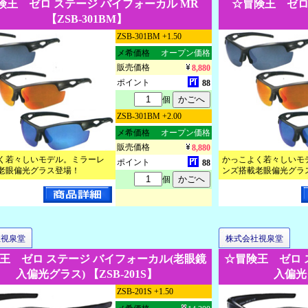
険王 ゼロ ステージ バイフォーカル MR
☆冒険王 ゼロ
【ZSB-301BM】
ZSB-301BM +1.50
メ希価格
オープン価格
販売価格
8,880
ポイント
88
個
ZSB-301BM +2.00
メ希価格
オープン価格
販売価格
8,880
く若々しいモデル。ミラーレ
かっこよく若々しいモ
ポイント
88
老眼偏光グラス登場！
ンズ搭載老眼偏光グラ
個
社視泉堂
株式会社視泉堂
王 ゼロ ステージ バイフォーカル(老眼鏡
☆冒険王 ゼロ 
入偏光グラス) 【ZSB-201S】
入偏光グ
ZSB-201S +1.50