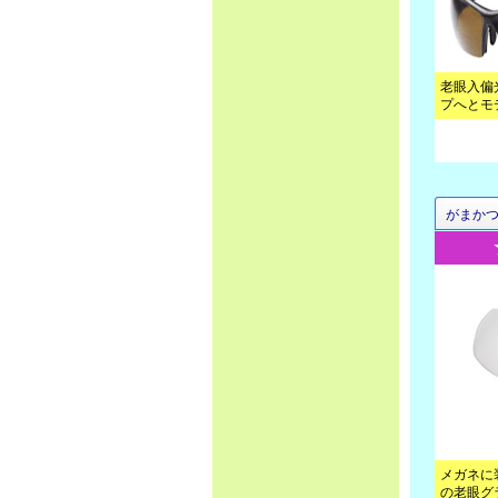
老眼入偏
プへとモ
がまか
メガネに
の老眼グ