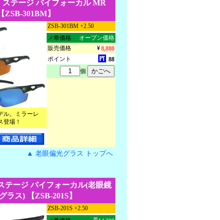
 ステージ バイフォーカル MR
【ZSB-301BM】
ZSB-301BM +2.50
メ希価格
オープン価格
販売価格
8,880
ポイント
88
個
デル。ミラーレ
ス登場！
▲ 老眼偏光グラス トップへ
ステージ バイフォーカル(老眼鏡
ラス) 【ZSB-201S】
ZSB-201S +2.50