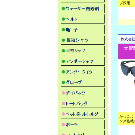
プ採用！
株式会
☆冒
かっこよ
ンズ搭載