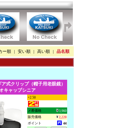
カー順
|
安い順
|
高い順
|
品名順
ギア式クリップ（帽子用老眼鏡）
オキャップシニア
+2.50
メ希価格
3,960
販売価格
2,220
ポイント
44