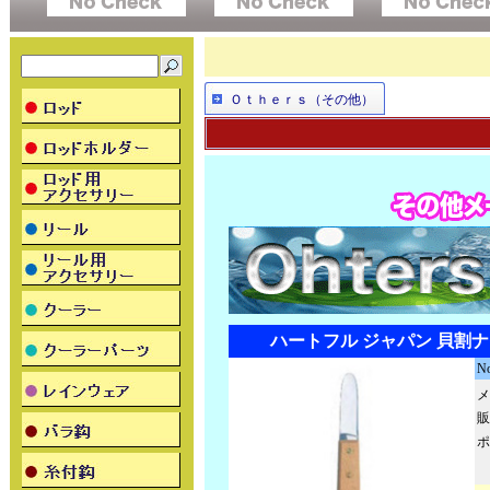
Ｏｔｈｅｒｓ（その他）
ハートフル ジャパン 貝割ナイ
N
メ
販
ポ