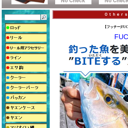
Ｏｔｈｅｒｓ（
【フッチー|FUC
FU