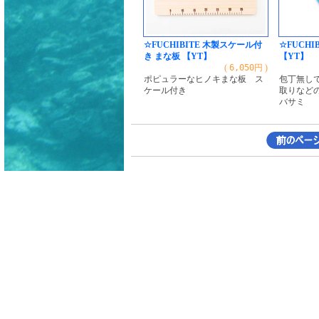
☆FUCHIBITE 木製スケール付
☆FUCHI
き まな板 【YT】
【YT】
(
6,050
円 )
ポピュラーなヒノキまな板 ス
包丁無し
ケール付き
取りなど
バサミ