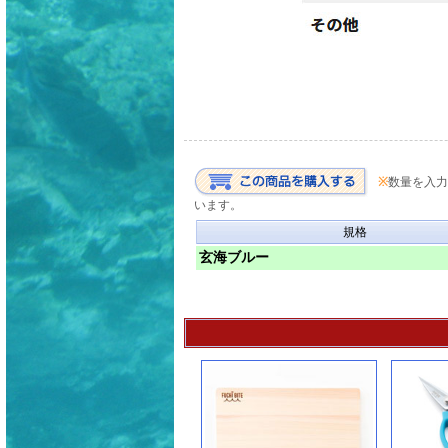
※
数量を入力
います。
規格
玄海ブルー