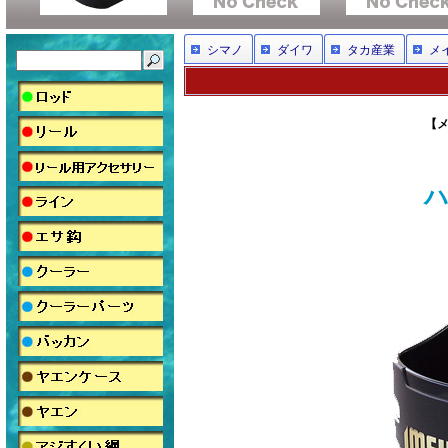
シマノ
ダイワ
タカ産業
メ
【メ
ハ