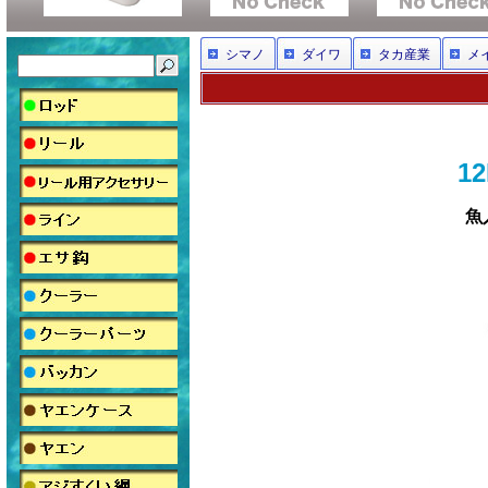
シマノ
ダイワ
タカ産業
メ
1
魚