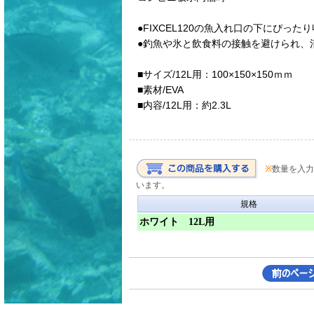
●FIXCEL120の魚入れ口の下にぴった
●釣魚や氷と飲食料の接触を避けられ、
■サイズ/
12L用：100×150×150ｍｍ
■素材/EVA
■内容/12L用：約2.3L
※
数量を入力
います。
規格
ホワイト 12L用