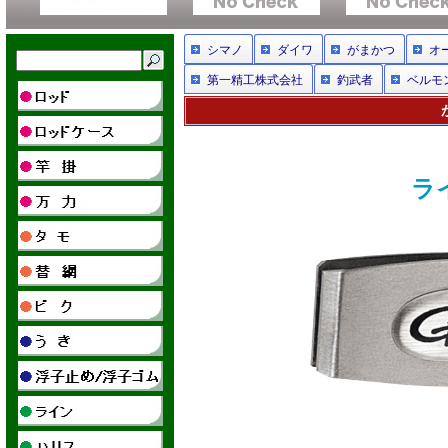
シマノ
ダイワ
がまかつ
オ
第一精工株式会社
釣武者
ベルモ
ラ