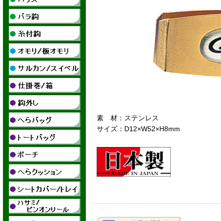
素 材：ステンレス
サイズ：D12×W52×H8mm