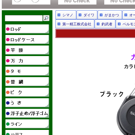
シマノ
ダイワ
がまかつ
オ
第一精工株式会社
釣武者
ベルモ
カラ