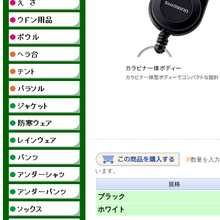
※
数量を入力
います。
規格
ブラック
ホワイト