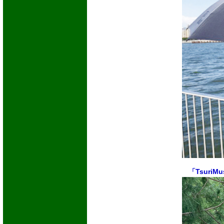
「Tsuri