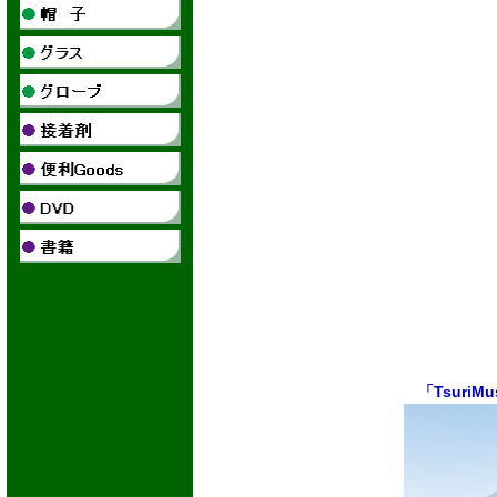
「Tsuri