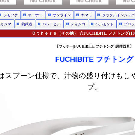
シモツケ
オーナー
サンライン
ヤマワ
タックルインジャパ
ナカジマ
釣武者
バレーヒル
ティムコ
ベルモント
プロッ
Ｏｔｈｅｒｓ（その他） ☆FUCHIBITE フチトング(18c
【フッチー|FUCHIBITE フチトング |調理器具】
FUCHIBITE フチトング
はスプーン仕様で、汁物の盛り付けもし
プ。