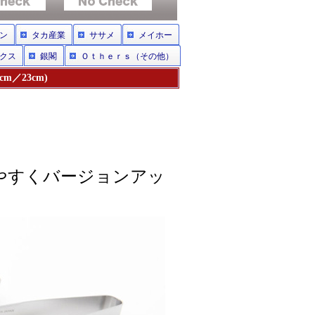
ン
タカ産業
ササメ
メイホー
クス
銀閣
Ｏｔｈｅｒｓ（その他）
m／23cm)
やすくバージョンアッ