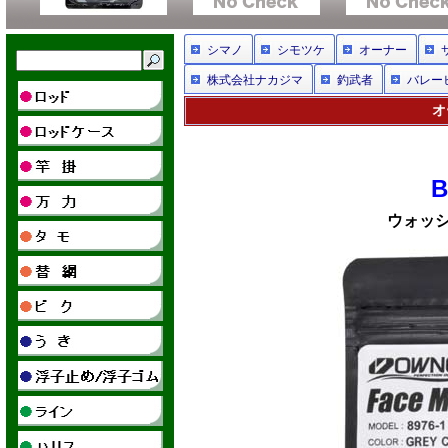
シマノ
シモツケ
オーナー
株式会社ナカジマ
釣武者
バレー
オ
B
ウォッ