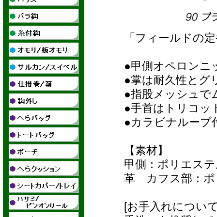
「フィールドの定
●甲側オペロンニ
●掌は耐久性とグ
●指股メッシュで
●手首はトリコッ
●カラビナループ
【素材】
甲側：ポリエステ
革 カフス部：ポ
[お手入れについて